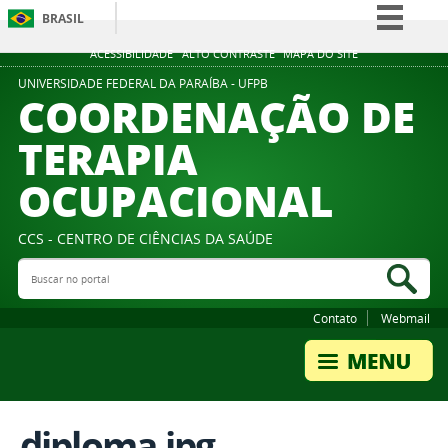
BRASIL
Simplifique!
ACESSIBILIDADE
ALTO CONTRASTE
MAPA DO SITE
Comunica BR
UNIVERSIDADE FEDERAL DA PARAÍBA - UFPB
COORDENAÇÃO DE
Participe
TERAPIA
Acesso à informação
OCUPACIONAL
Legislação
Canais
CCS - CENTRO DE CIÊNCIAS DA SAÚDE
Buscar no portal
Bus
Contato
Webmail
diploma.jpg