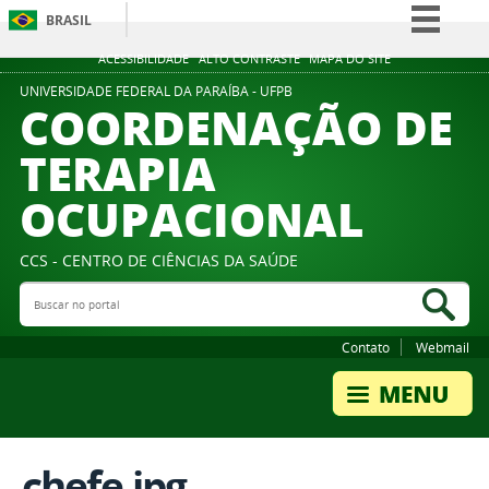
BRASIL
Simplifique!
ACESSIBILIDADE
ALTO CONTRASTE
MAPA DO SITE
Comunica BR
UNIVERSIDADE FEDERAL DA PARAÍBA - UFPB
COORDENAÇÃO DE
Participe
TERAPIA
Acesso à informação
OCUPACIONAL
Legislação
Canais
CCS - CENTRO DE CIÊNCIAS DA SAÚDE
Buscar no portal
Bus
Contato
Webmail
chefe.jpg