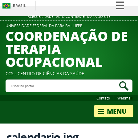
BRASIL
Simplifique!
ACESSIBILIDADE
ALTO CONTRASTE
MAPA DO SITE
Comunica BR
UNIVERSIDADE FEDERAL DA PARAÍBA - UFPB
COORDENAÇÃO DE
Participe
TERAPIA
Acesso à informação
OCUPACIONAL
Legislação
Canais
CCS - CENTRO DE CIÊNCIAS DA SAÚDE
Buscar no portal
Bus
Contato
Webmail
calendario.jpg