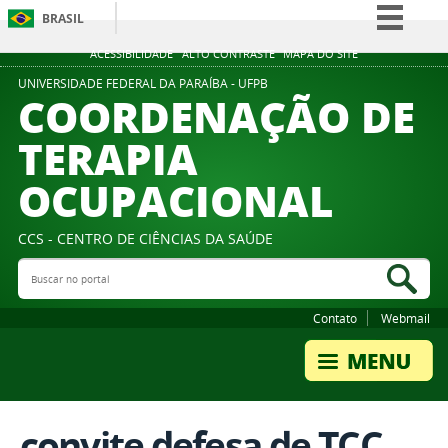
BRASIL
Simplifique!
ACESSIBILIDADE
ALTO CONTRASTE
MAPA DO SITE
Comunica BR
UNIVERSIDADE FEDERAL DA PARAÍBA - UFPB
COORDENAÇÃO DE
Participe
TERAPIA
Acesso à informação
OCUPACIONAL
Legislação
Canais
CCS - CENTRO DE CIÊNCIAS DA SAÚDE
Buscar no portal
Bus
Contato
Webmail
convite defesa de TCC