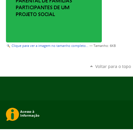
Clique para ver a imagem no tamanho completo…
—
Tamanho
: 6KB
Voltar para o topo