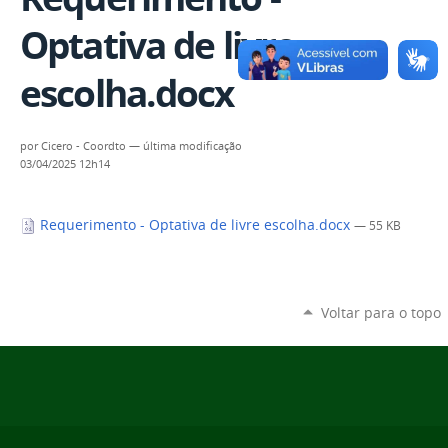
Optativa de livre
escolha.docx
por
Cicero - Coordto
—
última modificação
03/04/2025 12h14
Requerimento - Optativa de livre escolha.docx
— 55 KB
Voltar para o topo