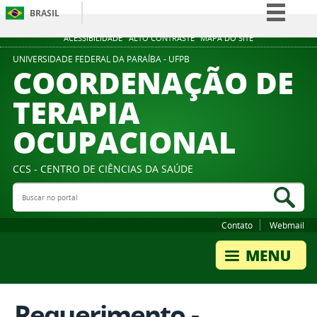
BRASIL
Simplifique!
ACESSIBILIDADE
ALTO CONTRASTE
MAPA DO SITE
Comunica BR
UNIVERSIDADE FEDERAL DA PARAÍBA - UFPB
COORDENAÇÃO DE
Participe
TERAPIA
Acesso à informação
OCUPACIONAL
Legislação
Canais
CCS - CENTRO DE CIÊNCIAS DA SAÚDE
Buscar no portal
Bus
Contato
Webmail
Requerimento -