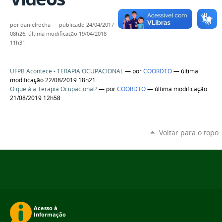
por
danielrocha
—
publicado
24/04/2017
08h26,
última modificação
19/04/2018
11h31
UFPB Acontece - TERAPIA OCUPACIONAL
—
por
COORDTO
— última
modificação 22/08/2019 18h21
O que á a Terapia Ocupacional?
—
por
COORDTO
— última modificação
21/08/2019 12h58
Voltar para o topo