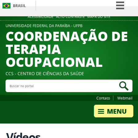
BRASIL
Simplifique!
ACESSIBILIDADE
ALTO CONTRASTE
MAPA DO SITE
Comunica BR
UNIVERSIDADE FEDERAL DA PARAÍBA - UFPB
COORDENAÇÃO DE
Participe
TERAPIA
Acesso à informação
OCUPACIONAL
Legislação
Canais
CCS - CENTRO DE CIÊNCIAS DA SAÚDE
Buscar no portal
Bus
Contato
Webmail
Vídeos