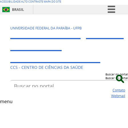
ACESSIBILIDADE
ALTO CONTRASTE
MAPA DO SITE
BRASIL
Simplifique!
COORDENAÇÃO DE
Comunica BR
UNIVERSIDADE FEDERAL DA PARAÍBA - UFPB
Participe
TERAPIA
Acesso à informação
OCUPACIONAL
Legislação
Canais
CCS - CENTRO DE CIÊNCIAS DA SAÚDE
Buscar no portal
Buscar no portal
Contato
Webmail
menu