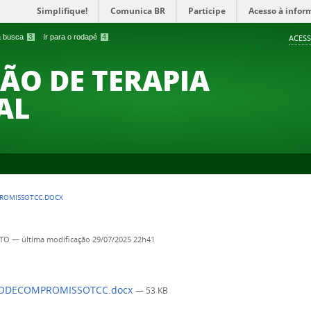
Simplifique!
Comunica BR
Participe
Acesso à infor
 a busca
3
Ir para o rodapé
4
ACESS
O DE TERAPIA
AL
ROMISSOTCC.DOCX
TO
—
última modificação
29/07/2025 22h41
ODECOMPROMISSOTCC.docx
— 53 KB