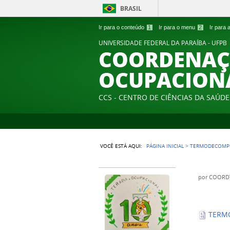
BRASIL
Ir para o conteúdo
1
Ir para o menu
2
Ir para
UNIVERSIDADE FEDERAL DA PARAÍBA - UFPB
COORDENAÇÃ
OCUPACION
CCS - CENTRO DE CIÊNCIAS DA SAÚDE
VOCÊ ESTÁ AQUI:
PÁGINA INICIAL
>
TERMODECOMP
por
COORD
TERM