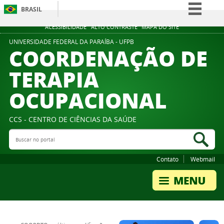
BRASIL
Simplifique!
ACESSIBILIDADE
ALTO CONTRASTE
MAPA DO SITE
Comunica BR
UNIVERSIDADE FEDERAL DA PARAÍBA - UFPB
COORDENAÇÃO DE
Participe
TERAPIA
Acesso à informação
OCUPACIONAL
Legislação
Canais
CCS - CENTRO DE CIÊNCIAS DA SAÚDE
Buscar no portal
Bus
Contato
Webmail