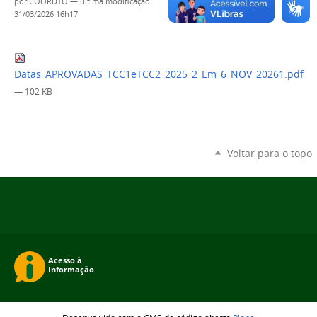
por
COORDTO
—
última modificação
31/03/2026 16h17
Datas_APROVADAS_TCC1eTCC2_2025_2_Em_6_NOV_20261.pdf
— 102 KB
Voltar para o topo