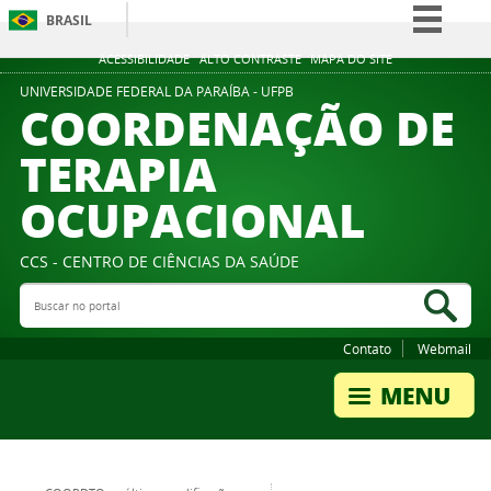
BRASIL
Simplifique!
ACESSIBILIDADE
ALTO CONTRASTE
MAPA DO SITE
Comunica BR
UNIVERSIDADE FEDERAL DA PARAÍBA - UFPB
COORDENAÇÃO DE
Participe
TERAPIA
Acesso à informação
OCUPACIONAL
Legislação
Canais
CCS - CENTRO DE CIÊNCIAS DA SAÚDE
Buscar no portal
Bus
Contato
Webmail