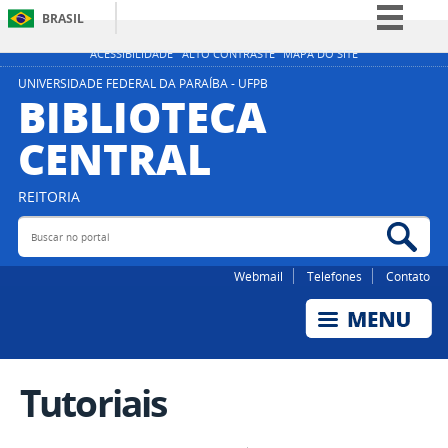
BRASIL
Simplifique!
ACESSIBILIDADE
ALTO CONTRASTE
MAPA DO SITE
Comunica BR
UNIVERSIDADE FEDERAL DA PARAÍBA - UFPB
BIBLIOTECA
Participe
CENTRAL
Acesso à informação
Legislação
REITORIA
Canais
Buscar no portal
Bus
Webmail
Telefones
Contato
Tutoriais