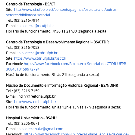
Centro de Tecnologia - BS/CT
Site:
http://www.ct.ufpb.br/ct/contents/paginas/estrutura-ct/outros-
setores/biblioteca-setorial
Tel.: (83) 3216-7914
E-mail:
biblioteca@ct.ufpb.br
Horário de funcionamento: 7h30 às 21h30 (segunda a sexta)
Centro de Tecnologia e Desenvolvimento Regional - BS/CTDR
Tel.: (83) 3216-7053
E-mail:
biblioteca@ctdr.ufpb.br
Site:
https://www.ctdr.ufpb.br/bsctdr
Facebook:
https://www.facebook.com/Biblioteca-Setorial-do-CTDR-UFPB-
308481815997279/
Horário de funcionamento: 9h às 21h (segunda a sexta)
Núcleo de Documento e Informação Histórica Regional - BS/NDIHR
Tel.: (83) 3216-7159
E-mail: ndihr@reitoria.ufpb.br
Site:
http://www.ndihr.ufpb.br/
Horário de funcionamento: 8h às 12h e 13h às 17h (segunda a sexta)
Hospital Universitário - BS/HU
Tel.: (83) 3206-0671
E-mail:
bibliotecahulw@gmail.com
Facebook:
https://www.facebook.com/Bibliotecas-das-Ciências-da-Saúde-