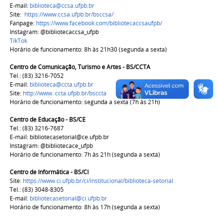
E-mail:
biblioteca@ccsa.ufpb.br
Site:
https://www.ccsa.ufpb.br/bsccsa/
Fanpage:
https://www.facebook.com/bibliotecaccsaufpb/
Instagram: @bibliotecaccsa_ufpb
TikTok
Horário de funcionamento: 8h às 21h30 (segunda a sexta)
Centro de Comunicação, Turismo e Artes - BS/CCTA
Tel.: (83) 3216-7052
E-mail:
biblioteca@ccta.ufpb.br
Site:
http://www. ccta.ufpb.br/bsccta
Horário de funcionamento: segunda a sexta (7h às 21h)
Centro de Educação - BS/CE
Tel.: (83) 3216-7687
E-mail:
bibliotecasetorial@ce.ufpb.br
Instagram: @bibliotecace_ufpb
Horário de funcionamento: 7h às 21h (segunda a sexta)
Centro de Informática - BS/CI
Site:
https://www.ci.ufpb.br/ci/institucional/biblioteca-setorial
Tel.: (83) 3048-8305
E-mail:
bibliotecasetorial@ci.ufpb.br
Horário de funcionamento: 8h às 17h (segunda a sexta)