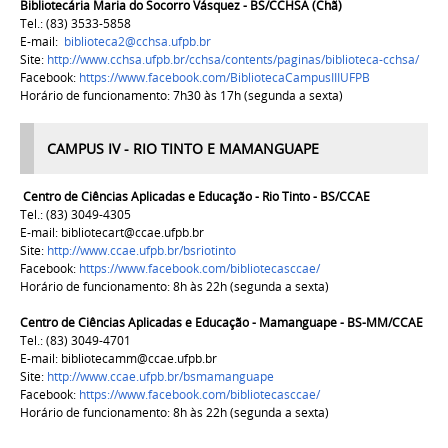
Bibliotecária Maria do Socorro Vásquez - BS/CCHSA (Chã)
Tel.: (83)
3533-5858
E-mail:
biblioteca2@cchsa.ufpb.br
Site:
http://www.cchsa.ufpb.br/cchsa/contents/paginas/biblioteca-cchsa/
Facebook:
https://www.facebook.com/BibliotecaCampusIIIUFPB
Horário de funcionamento: 7h30 às 17h (segunda a sexta)
CAMPUS IV - RIO TINTO E MAMANGUAPE
Centro de Ciências Aplicadas e Educação - Rio Tinto - BS/CCAE
Tel.: (83) 3049-4305
E-mail: bibliotecart@ccae.ufpb.br
Site:
http://www.ccae.ufpb.br/bsriotinto
Facebook:
https://www.facebook.com/bibliotecasccae/
Horário de funcionamento: 8h às 22h (segunda a sexta)
Centro de Ciências Aplicadas e Educação - Mamanguape - BS-MM/CCAE
Tel.: (83) 3049-4701
E-mail: bibliotecamm@ccae.ufpb.br
Site:
http://www.ccae.ufpb.br/bsmamanguape
Facebook:
https://www.facebook.com/bibliotecasccae/
Horário de funcionamento: 8h às 22h (segunda a sexta)