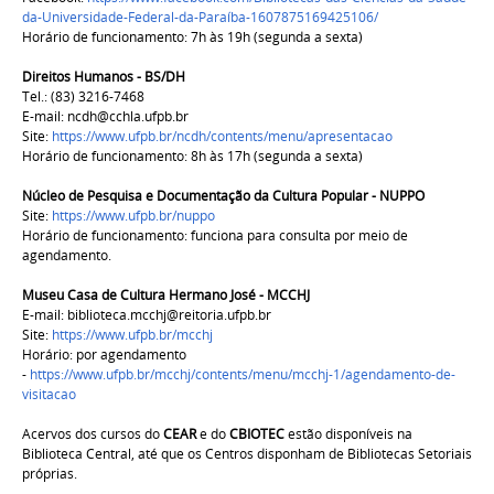
da-Universidade-Federal-da-Paraíba-1607875169425106/
Horário de funcionamento: 7h às 19h (segunda a sexta)
Direitos Humanos - BS/DH
Tel.: (83) 3216-7468
E-mail: ncdh@cchla.ufpb.br
Site:
https://www.ufpb.br/ncdh/contents/menu/apresentacao
Horário de funcionamento: 8h às 17h (segunda a sexta)
Núcleo de Pesquisa e Documentação da Cultura Popular - NUPPO
Site:
https://www.ufpb.br/nuppo
Horário de funcionamento: funciona para consulta por meio de
agendamento.
Museu Casa de Cultura Hermano José - MCCHJ
E-mail: biblioteca.mcchj@reitoria.ufpb.br
Site:
https://www.ufpb.br/mcchj
Horário: por agendamento
-
https://www.ufpb.br/mcchj/contents/menu/mcchj-1/agendamento-de-
visitacao
Acervos dos cursos do
CEAR
e do
CBIOTEC
estão disponíveis na
Biblioteca Central, até que os Centros disponham de Bibliotecas Setoriais
próprias.