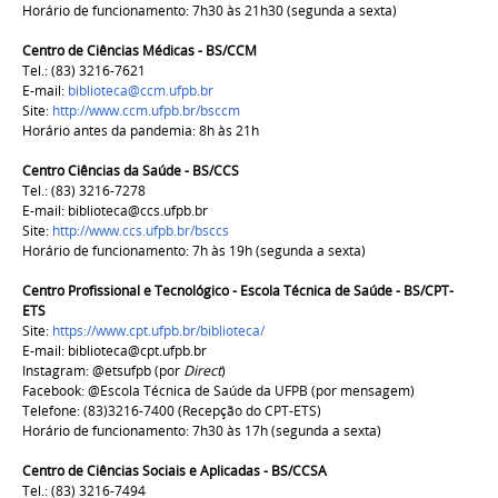
Horário de funcionamento: 7h30 às 21h30 (segunda a sexta)
Centro de Ciências Médicas - BS/CCM
Tel.: (83) 3216-7621
E-mail:
biblioteca@ccm.ufpb.br
Site:
http://www.ccm.ufpb.br/bsccm
Horário antes da pandemia: 8h às 21h
Centro Ciências da Saúde - BS/CCS
Tel.: (83) 3216-7278
E-mail:
biblioteca@ccs.ufpb.br
Site:
http://www.ccs.ufpb.br/bsccs
Horário de funcionamento: 7h às 19h (segunda a sexta)
Centro Profissional e Tecnológico - Escola
Técnica de Saúde - BS/CPT-
ETS
Site:
https://www.cpt.ufpb.br/biblioteca/
E-mail: biblioteca@cpt.ufpb.br
Instagram: @etsufpb (por
Direct
)
Facebook: @Escola Técnica de Saúde da UFPB (por mensagem)
Telefone: (83)3216-7400 (Recepção do CPT-ETS)
Horário de funcionamento: 7h30 às 17h (segunda a sexta)
Centro de Ciências Sociais e Aplicadas - BS/CCSA
Tel.: (83) 3216-7494