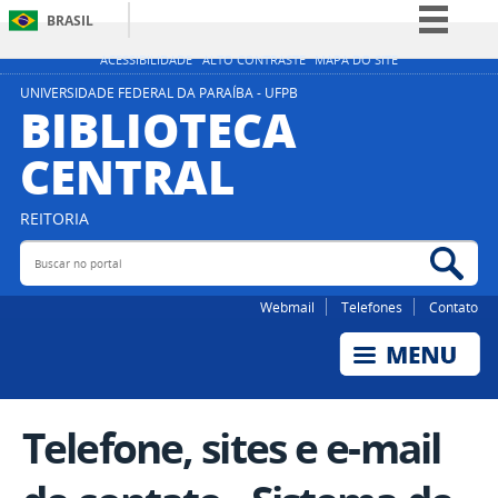
BRASIL
Simplifique!
ACESSIBILIDADE
ALTO CONTRASTE
MAPA DO SITE
Comunica BR
UNIVERSIDADE FEDERAL DA PARAÍBA - UFPB
BIBLIOTECA
Participe
CENTRAL
Acesso à informação
Legislação
REITORIA
Canais
Buscar no portal
Bus
Webmail
Telefones
Contato
Telefone, sites e e-mail