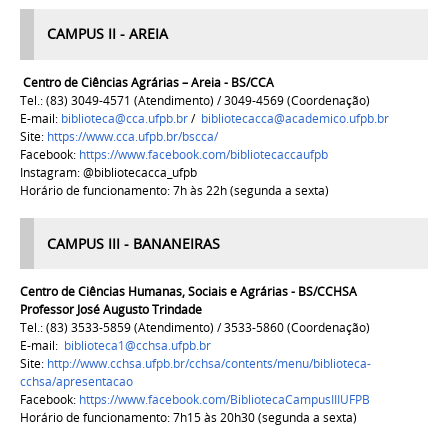
CAMPUS II - AREIA
Centro de Ciências Agrárias – Areia - BS/CCA
Tel.: (83) 3049-4571 (Atendimento) / 3049-4569 (Coordenação)
E-mail:
biblioteca@cca.ufpb.br
/
bibliotecacca@academico.ufpb.br
Site:
https://www.cca.ufpb.br/bscca/
Facebook:
https://www.facebook.com/bibliotecaccaufpb
Instagram: @bibliotecacca_ufpb
Horário de funcionamento: 7h às 22h (segunda a sexta)
CAMPUS III - BANANEIRAS
Centro de Ciências Humanas, Sociais e Agrárias -
BS/CCHSA
Professor José Augusto Trindade
Tel.: (83)
3533-5859 (Atendimento) / 3533-5860 (Coordenação)
E-mail:
biblioteca1@cchsa.ufpb.br
Site:
http://www.cchsa.ufpb.br/cchsa/contents/menu/biblioteca-
cchsa/apresentacao
Facebook:
https://www.facebook.com/BibliotecaCampusIIIUFPB
Horário de funcionamento: 7h15 às 20h30 (segunda a sexta)