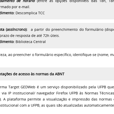
damento de horário
(entre as opções disponíveis das 18h, 1
irmado por e-mail.
dimento:
Descomplica TCC
ta (assíncrono):
a partir do preenchimento do formulário (disp
prazo de resposta de até 72h úteis.
dimento:
Biblioteca Central
leza, ao preencher o formulário específico, identifique-se (nome; m
ntações de acesso às normas da ABNT
orma Target GEDWeb é um serviço disponibilizado pela UFPB que
r via IP institucional/ navegador Firefox UFPB às
Normas Técnicas
). A plataforma permite a visualização e impressão das normas
nstitucional com a UFPB, as quais são atualizadas automaticamente 