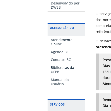
Desenvolvido por
DWEB
O serviç
das norm
como ela
ACESSO RÁPIDO
referênci
Atendimento
O serviç
Online
presenci
Agenda BC
Contatos BC
Pres
Dias
Bibliotecas da
UFPB
13/1
dura
Manual do
Aten
Usuário
Remo
SERVIÇOS
Dia 