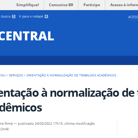
Simplifique!
Comunica BR
Participe
Acesso à infor
 a busca
3
Ir para o rodapé
4
ACESS
 CENTRAL
ENU
>
SERVIÇOS
>
ORIENTAÇÃO À NORMALIZAÇÃO DE TRABALHOS ACADÊMICOS
entação à normalização de 
dêmicos
ine Rimá
—
publicado
24/03/2022 17h15,
última modificação
 12h48