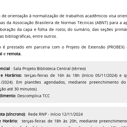
o de orientação à normalização de trabalhos acadêmicos visa orien
as da Associação Brasileira de Normas Técnicas (ABNT) para a a
boração da capa e folha de rosto, do sumário, das seções primár
as bibliográficas, entre outros.
o é prestado em parceria com o Projeto de Extensão (PROBEX)
al
e
remota.
encial
: Sala Projeto Biblioteca Central (térreo)
 e Horários:
terças-feiras de 16h às 18h (
Início 05/11/2024)
e q
1/2024)
. E
m plantões agendados,
mediante
preenchimento do 
ção até 30 minutos).
dimento:
Descomplica TCC
ta (síncrono):
Rede RNP - Início 12/11/2024
e Horário:
terças-feiras de 18h às 20h, mediante
preenchimento