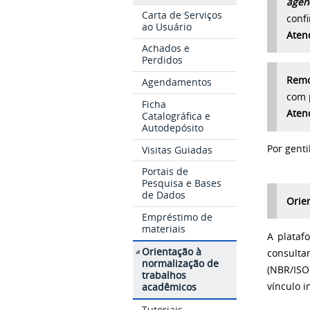
agen
Carta de Serviços
conf
ao Usuário
Aten
Achados e
Perdidos
Remo
Agendamentos
com 
Ficha
Aten
Catalográfica e
Autodepósito
Por genti
Visitas Guiadas
Portais de
Pesquisa e Bases
de Dados
Orie
Empréstimo de
materiais
A plataf
Orientação à
consulta
normalização de
(NBR/ISO
trabalhos
acadêmicos
vínculo i
Tutoriais