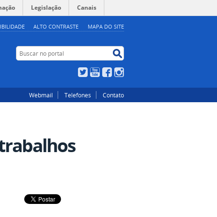
mação
Legislação
Canais
IBILIDADE
ALTO CONTRASTE
MAPA DO SITE
Buscar no portal
Buscar no portal
Twitter
YouTube
Facebook
Instagram
Webmail
Telefones
Contato
trabalhos