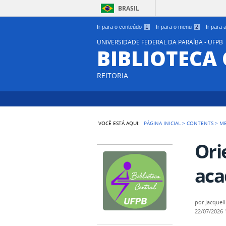
BRASIL
Ir para o conteúdo
1
Ir para o menu
2
Ir para
UNIVERSIDADE FEDERAL DA PARAÍBA - UFPB
BIBLIOTECA
REITORIA
VOCÊ ESTÁ AQUI:
PÁGINA INICIAL
>
CONTENTS
>
M
Ori
aca
por
Jacquel
22/07/2026