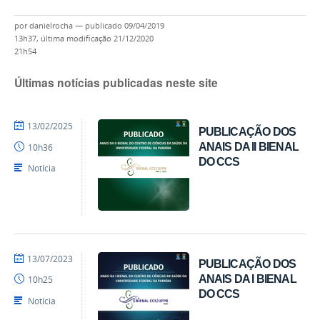
por
danielrocha
—
publicado
09/04/2019
13h37,
última modificação
21/12/2020
21h54
Últimas notícias publicadas neste site
por
publicado
13/02/2025
PUBLICAÇÃO DOS
Assessoria
ANAIS DA II BIENAL
10h36
DO CCS
Notícia
por
publicado
13/07/2023
PUBLICAÇÃO DOS
Assessoria
ANAIS DA I BIENAL
10h25
DO CCS
Notícia