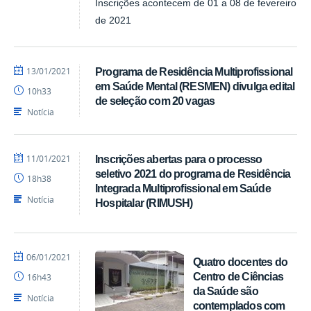
Inscrições acontecem de 01 a 08 de fevereiro
de 2021
por
publicado
13/01/2021
Programa de Residência Multiprofissional
Assessoria
em Saúde Mental (RESMEN) divulga edital
10h33
de seleção com 20 vagas
Notícia
por
publicado
11/01/2021
Inscrições abertas para o processo
Assessoria
seletivo 2021 do programa de Residência
18h38
Integrada Multiprofissional em Saúde
Notícia
Hospitalar (RIMUSH)
por
publicado
06/01/2021
Quatro docentes do
Assessoria
Centro de Ciências
16h43
da Saúde são
Notícia
contemplados com