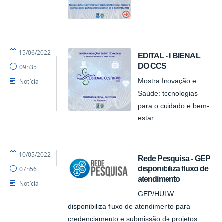
por
publicado
15/06/2022
EDITAL - I BIENAL
Assessoria
DO CCS
09h35
Notícia
Mostra Inovação e
Saúde: tecnologias
para o cuidado e bem-
estar.
por
publicado
10/05/2022
Rede Pesquisa - GEP
Assessoria
disponibiliza fluxo de
07h56
atendimento
Notícia
GEP/HULW
disponibiliza fluxo de atendimento para
credenciamento e submissão de projetos