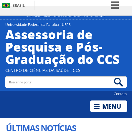
BRASIL
Simplifique!
ACESSIBILIDADE
ALTO CONTRASTE
MAPA DO SITE
Comunica BR
Universidade Federal da Paraíba - UFPB
Assessoria de
Participe
Pesquisa e Pós-
Acesso à informação
Graduação do CCS
Legislação
Canais
CENTRO DE CIÊNCIAS DA SAÚDE - CCS
Buscar no portal
Bus
Contato
ÚLTIMAS NOTÍCIAS