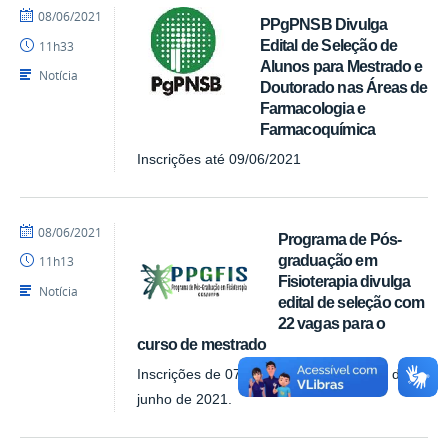
por
publicado
08/06/2021
PPgPNSB Divulga
Assessoria
Edital de Seleção de
11h33
Alunos para Mestrado e
Notícia
Doutorado nas Áreas de
Farmacologia e
Farmacoquímica
Inscrições até 09/06/2021
por
publicado
08/06/2021
Programa de Pós-
Assessoria
graduação em
11h13
Fisioterapia divulga
Notícia
edital de seleção com
22 vagas para o
curso de mestrado
Inscrições de 07 de junho de 2021 a 18 de
junho de 2021.