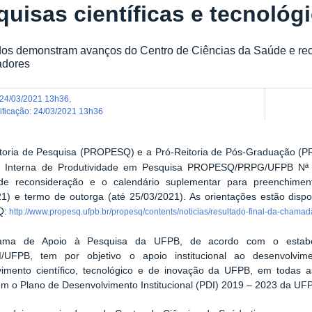
quisas científicas e tecnológ
dos demonstram avanços do Centro de Ciências da Saúde e re
adores
24/03/2021 13h36
,
dificação
:
24/03/2021 13h36
itoria de Pesquisa (PROPESQ) e a Pró-Reitoria de Pós-Graduação (P
Interna de Produtividade em Pesquisa PROPESQ/PRPG/UFPB Nª 0
de reconsideração e o calendário suplementar para preenchimen
1) e termo de outorga (até 25/03/2021). As orientações estão dispon
Q:
http://www.propesq.ufpb.br/propesq/contents/noticias/resultado-final-da-chama
ama de Apoio à Pesquisa da UFPB, de acordo com o estab
UFPB, tem por objetivo o apoio institucional ao desenvolvi
vimento científico, tecnológico e de inovação da UFPB, em todas
m o Plano de Desenvolvimento Institucional (PDI) 2019 – 2023 da UF