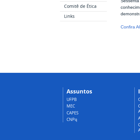
Sessenta
Comitê de Ética
conhecim
demonstr
Links
Confira A
Assuntos
UFPB
MEC
A
CAPES
CNPq