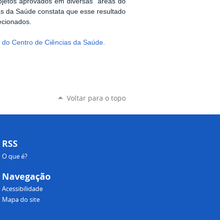
rojetos aprovados em diversas áreas do
s da Saúde constata que esse resultado
ecionados.
o do Centro de Ciências da Saúde.
Voltar para o topo
RSS
O que é?
Navegação
Acessibilidade
Mapa do site