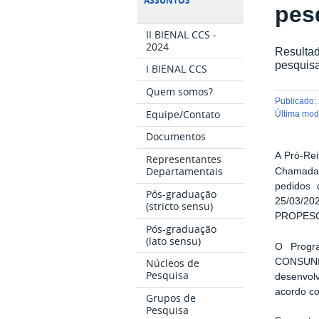
ASSUNTOS
pes
II BIENAL CCS -
2024
Resulta
pesquis
I BIENAL CCS
Quem somos?
publicado
:
Equipe/Contato
última mo
Documentos
A Pró-Re
Representantes
Departamentais
Chamada 
pedidos 
Pós-graduação
25/03/202
(stricto sensu)
PROPES
Pós-graduação
(lato sensu)
O Progr
CONSUNI/
Núcleos de
Pesquisa
desenvol
acordo co
Grupos de
Pesquisa