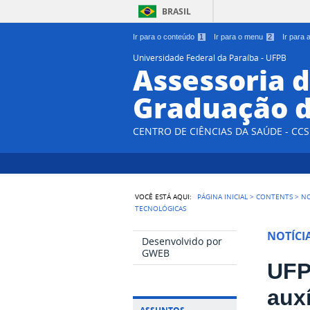
BRASIL
Ir para o conteúdo
1
Ir para o menu
2
Ir para
Universidade Federal da Paraíba - UFPB
Assessoria d
Graduação d
CENTRO DE CIÊNCIAS DA SAÚDE - CCS
VOCÊ ESTÁ AQUI:
PÁGINA INICIAL
>
CONTENTS
>
NO
TECNOLÓGICAS
NOTÍCI
Desenvolvido por
GWEB
UFP
aux