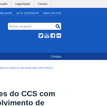
mação
Legislação
Canais
IBILIDADE
ALTO CONTRASTE
MAPA DO SITE
Buscar no portal
Buscar no portal
Twitter
YouTube
Facebook
Flickr
Contato
SENVOLVIMENTO DE PESQUISAS CIENTÍFICAS E
res do CCS com
olvimento de