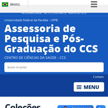
BRASIL
Simplifique!
ACESSIBILIDADE
ALTO CONTRASTE
MAPA DO SITE
Comunica BR
Universidade Federal da Paraíba - UFPB
Assessoria de
Participe
Pesquisa e Pós-
Acesso à informação
Graduação do CCS
Legislação
Canais
CENTRO DE CIÊNCIAS DA SAÚDE - CCS
Buscar no portal
Bus
Contato
Coleções