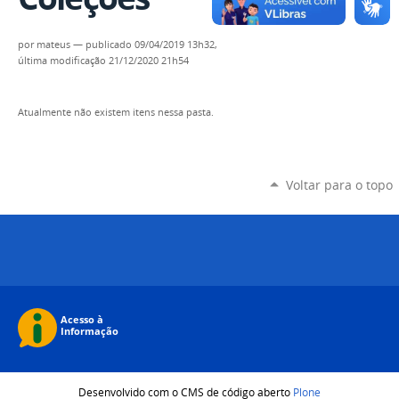
por
mateus
—
publicado
09/04/2019 13h32,
última modificação
21/12/2020 21h54
Atualmente não existem itens nessa pasta.
Voltar para o topo
Desenvolvido com o CMS de código aberto
Plone