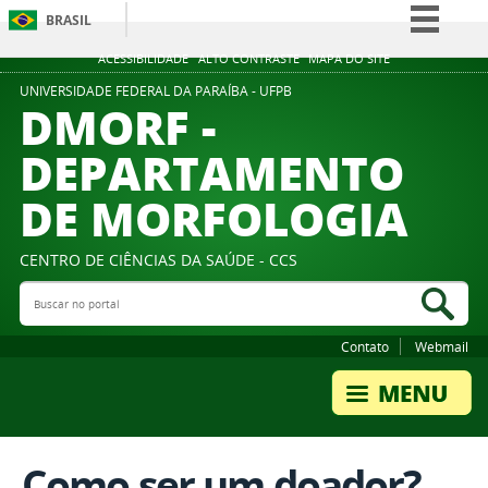
BRASIL
Simplifique!
ACESSIBILIDADE
ALTO CONTRASTE
MAPA DO SITE
Comunica BR
UNIVERSIDADE FEDERAL DA PARAÍBA - UFPB
DMORF -
Participe
DEPARTAMENTO
Acesso à informação
DE MORFOLOGIA
Legislação
Canais
CENTRO DE CIÊNCIAS DA SAÚDE - CCS
Buscar no portal
Bus
Contato
Webmail
Como ser um doador?