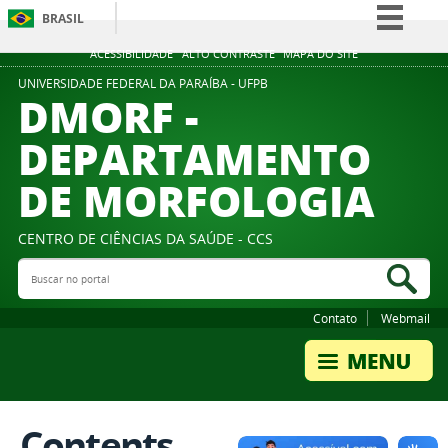
BRASIL
Simplifique!
ACESSIBILIDADE
ALTO CONTRASTE
MAPA DO SITE
Comunica BR
UNIVERSIDADE FEDERAL DA PARAÍBA - UFPB
DMORF -
Participe
DEPARTAMENTO
Acesso à informação
DE MORFOLOGIA
Legislação
Canais
CENTRO DE CIÊNCIAS DA SAÚDE - CCS
Buscar no portal
Bus
Contato
Webmail
Contents