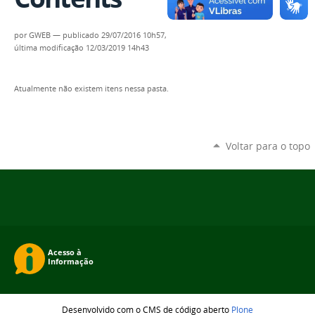
por
GWEB
—
publicado
29/07/2016 10h57,
última modificação
12/03/2019 14h43
Atualmente não existem itens nessa pasta.
Voltar para o topo
Desenvolvido com o CMS de código aberto
Plone