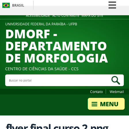
BRASIL
Simplifique!
ACESSIBILIDADE
ALTO CONTRASTE
MAPA DO SITE
Comunica BR
UNIVERSIDADE FEDERAL DA PARAÍBA - UFPB
DMORF -
Participe
DEPARTAMENTO
Acesso à informação
DE MORFOLOGIA
Legislação
Canais
CENTRO DE CIÊNCIAS DA SAÚDE - CCS
Buscar no portal
Bus
Contato
Webmail
flyer final curso 2.png