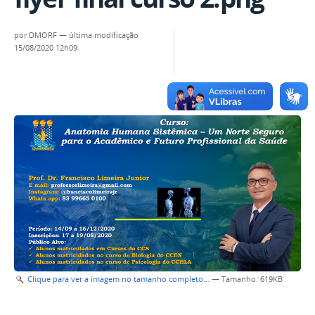
por
DMORF
—
última modificação
15/08/2020 12h09
Clique para ver a imagem no tamanho completo…
—
Tamanho
: 619KB