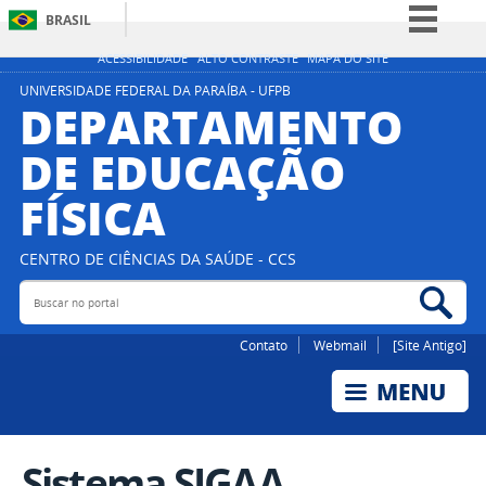
BRASIL
Simplifique!
ACESSIBILIDADE
ALTO CONTRASTE
MAPA DO SITE
Comunica BR
UNIVERSIDADE FEDERAL DA PARAÍBA - UFPB
DEPARTAMENTO
Participe
DE EDUCAÇÃO
Acesso à informação
FÍSICA
Legislação
Canais
CENTRO DE CIÊNCIAS DA SAÚDE - CCS
Buscar no portal
Bus
Contato
Webmail
[Site Antigo]
Sistema SIGAA