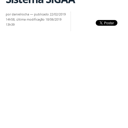
por
danielrocha
—
publicado
22/02/2019
14h58,
última modificação
18/06/2019
13h39