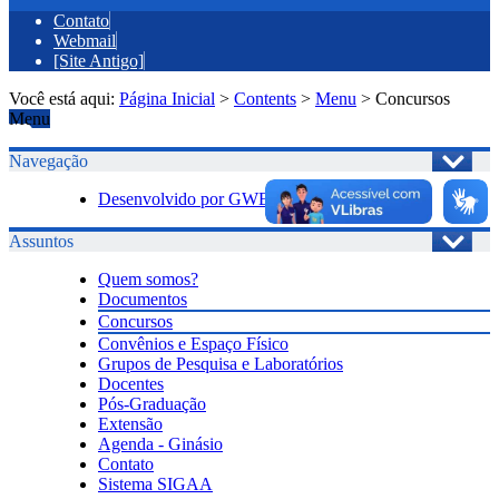
Contato
Webmail
[Site Antigo]
Você está aqui:
Página Inicial
>
Contents
>
Menu
>
Concursos
Menu
Navegação
Desenvolvido por GWEB
Assuntos
Quem somos?
Documentos
Concursos
Convênios e Espaço Físico
Grupos de Pesquisa e Laboratórios
Docentes
Pós-Graduação
Extensão
Agenda - Ginásio
Contato
Sistema SIGAA