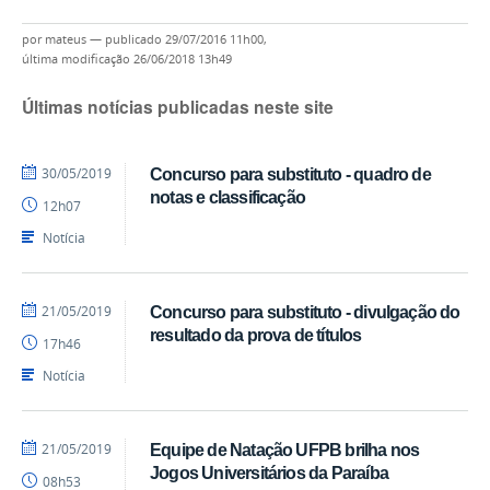
por
mateus
—
publicado
29/07/2016 11h00,
última modificação
26/06/2018 13h49
Últimas notícias publicadas neste site
por
publicado
30/05/2019
Concurso para substituto - quadro de
profcaroline
notas e classificação
12h07
Notícia
por
publicado
21/05/2019
Concurso para substituto - divulgação do
profcaroline
resultado da prova de títulos
17h46
Notícia
por
publicado
21/05/2019
Equipe de Natação UFPB brilha nos
profcaroline
Jogos Universitários da Paraíba
08h53