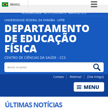
BRASIL
Simplifique!
ACESSIBILIDADE
ALTO CONTRASTE
MAPA DO SITE
Comunica BR
UNIVERSIDADE FEDERAL DA PARAÍBA - UFPB
DEPARTAMENTO
Participe
DE EDUCAÇÃO
Acesso à informação
FÍSICA
Legislação
Canais
CENTRO DE CIÊNCIAS DA SAÚDE - CCS
Buscar no portal
Bus
Contato
Webmail
[Site Antigo]
ÚLTIMAS NOTÍCIAS