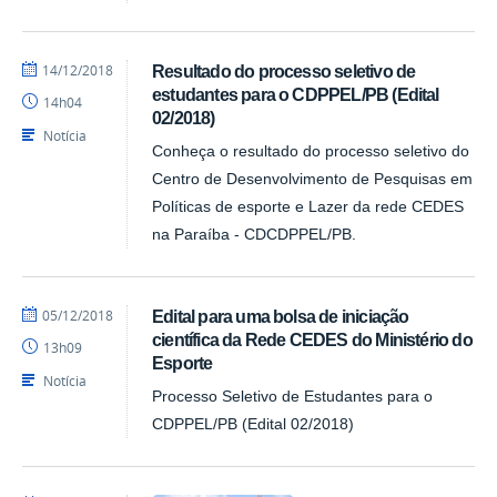
por
publicado
14/12/2018
Resultado do processo seletivo de
profcaroline
estudantes para o CDPPEL/PB (Edital
14h04
02/2018)
Notícia
Conheça o resultado do processo seletivo do
Centro de Desenvolvimento de Pesquisas em
Políticas de esporte e Lazer da rede CEDES
na Paraíba - CDCDPPEL/PB.
por
publicado
05/12/2018
Edital para uma bolsa de iniciação
profcaroline
científica da Rede CEDES do Ministério do
13h09
Esporte
Notícia
Processo Seletivo de Estudantes para o
CDPPEL/PB (Edital 02/2018)