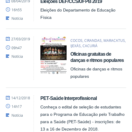
por
publicado
08/04/2019
Eleições DEF/CCS/UFPB 2019
profcaroline
16h55
Eleições do Departamento de Educação
Física
Notícia
por
publicado
27/03/2019
COCOS, CIRANDAS, MARACATUS,
profcaroline
IJEXÁS, CACURIÁ
09h47
Oficinas gratuitas de
Notícia
danças e ritmos populares
Oficinas de danças e ritmos
populares
por
publicado
14/12/2018
PET-Saúde Interprofissional
profcaroline
14h17
Conheça o edital de seleção de estudantes
para o Programa de Educação pelo Trabalho
Notícia
para a Saúde (PET-Saúde) - inscrições: de
13 a 16 de Dezembro de 2018.