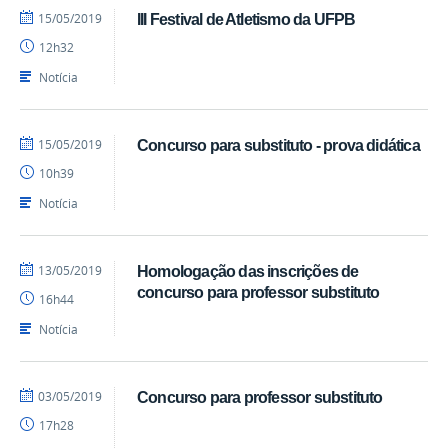
por
publicado
15/05/2019
III Festival de Atletismo da UFPB
profcaroline
12h32
Notícia
por
publicado
15/05/2019
Concurso para substituto - prova didática
profcaroline
10h39
Notícia
por
publicado
13/05/2019
Homologação das inscrições de
profcaroline
concurso para professor substituto
16h44
Notícia
por
publicado
03/05/2019
Concurso para professor substituto
profcaroline
17h28