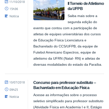
por
publicado
11/10/2018
II Torneio de Atletismo
profcaroline
da UFPB
15h36
Notícia
Saiba mais sobre a
segunda edição do
evento que contou com a participação de
atletas de equipes universitárias dos cursos
de Educação Física Licenciatura e
Bacharelado do CCS/UFPB, da equipe de
Futebol Americano Espectros, equipe de
atletismo da UFRN (Natal- RN) e atletas de
diversas modalidades do estado da Paraíba.
por
publicado
10/07/2018
Concurso para professor substituto –
danielrocha
Bacharelado em Educação Física
09h25
Acesse as informações sobre o processo
Notícia
seletivo simplificado para professor substituto
(Atividade Física em Academia I e II; Estágio