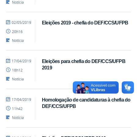
Notícia
por
publicado
02/05/2019
Eleições 2019 - chefia do DEF/CCS/UFPB
profcaroline
20h16
Notícia
por
publicado
17/04/2019
Eleições para chefia do DEF/CCS/UFPB
profcaroline
2019
18h12
Notícia
por
publicado
17/04/2019
Homologação de candidaturas à chefia do
profcaroline
DEF/CCS/UFPB
11h42
Notícia