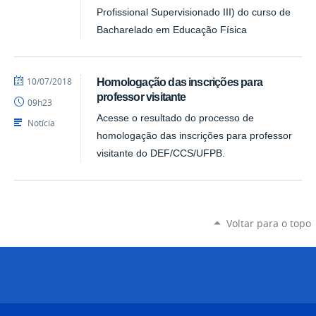
Profissional Supervisionado III) do curso de
Bacharelado em Educação Física
por
publicado
10/07/2018
Homologação das inscrições para
danielrocha
professor visitante
09h23
Acesse o resultado do processo de
Notícia
homologação das inscrições para professor
visitante do DEF/CCS/UFPB.
Voltar para o topo