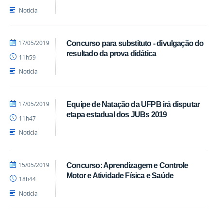
Notícia
por
publicado
17/05/2019
Concurso para substituto - divulgação do
profcaroline
resultado da prova didática
11h59
Notícia
por
publicado
17/05/2019
Equipe de Natação da UFPB irá disputar
profcaroline
etapa estadual dos JUBs 2019
11h47
Notícia
por
publicado
15/05/2019
Concurso: Aprendizagem e Controle
profcaroline
Motor e Atividade Física e Saúde
18h44
Notícia