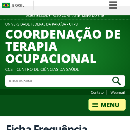
BRASIL
Simplifique!
ACESSIBILIDADE
ALTO CONTRASTE
MAPA DO SITE
Comunica BR
UNIVERSIDADE FEDERAL DA PARAÍBA - UFPB
COORDENAÇÃO DE
Participe
TERAPIA
Acesso à informação
OCUPACIONAL
Legislação
Canais
CCS - CENTRO DE CIÊNCIAS DA SAÚDE
Buscar no portal
Bus
Contato
Webmail
Ficha Frequência