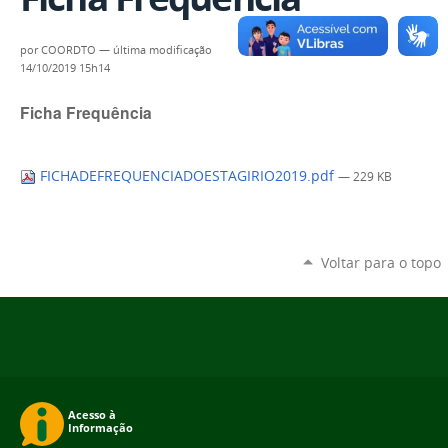
por
COORDTO
—
última modificação
14/10/2019 15h14
Ficha Frequência
FICHADEFREQUENCIADOESTAGIRIO2019.pdf
— 229 KB
Voltar para o topo