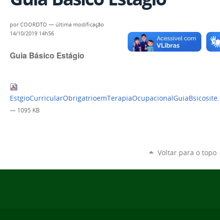
por
COORDTO
—
última modificação
14/10/2019 14h56
Guia Básico Estágio
EstgioCurricularObrigatrioemTerapiaOcupacionalGuiaBsicosite
— 1095 KB
Voltar para o topo