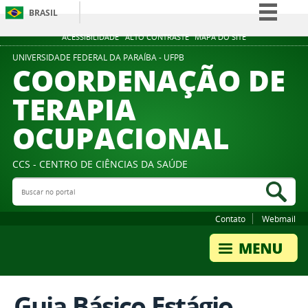
BRASIL
Simplifique!
ACESSIBILIDADE
ALTO CONTRASTE
MAPA DO SITE
Comunica BR
UNIVERSIDADE FEDERAL DA PARAÍBA - UFPB
COORDENAÇÃO DE
Participe
TERAPIA
Acesso à informação
OCUPACIONAL
Legislação
Canais
CCS - CENTRO DE CIÊNCIAS DA SAÚDE
Buscar no portal
Bus
Contato
Webmail
Guia Básico Estágio