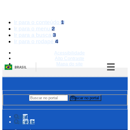
Ir para o conteúdo
1
Ir para o menu
2
Ir para a busca
3
Ir para o rodapé
4
Acessibilidade
Alto Contraste
Mapa do site
BRASIL
Simplifique!
Comunica BR
Participe
Buscar no portal
Buscar no portal
Acesso à informação
Legislação
Twitter
Facebook
Canais