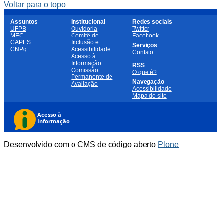
Voltar para o topo
Assuntos
Institucional
Redes sociais
UFPB
Ouvidoria
Twitter
MEC
Comitê de
Facebook
CAPES
Inclusão e
Serviços
CNPq
Acessibilidade
Contato
Acesso à
Informação
RSS
Comissão
O que é?
Permanente de
Navegação
Avaliação
Acessibilidade
Mapa do site
Desenvolvido com o CMS de código aberto
Plone