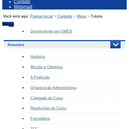
Contato
Webmail
Você está aqui:
Página Inicial
>
Contents
>
Menu
>
Tutoria
Menu
Navegação
Desenvolvido por GWEB
Assuntos
Histórico
Missão e Objetivos
A Profissão
Organização Administrativa
Colegiado do Curso
Resoluções do Curso
Formulários
TCC