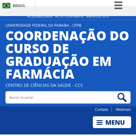
BRASIL
Simplifique!
ACESSIBILIDADE
ALTO CONTRASTE
MAPA DO SITE
Comunica BR
UNIVERSIDADE FEDERAL DA PARAÍBA - UFPB
COORDENAÇÃO DO
Participe
CURSO DE
Acesso à informação
GRADUAÇÃO EM
Legislação
Canais
FARMÁCIA
CENTRO DE CIÊNCIAS DA SAÚDE - CCS
Buscar no portal
Bus
Contato
Webmail