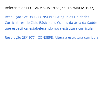
Referente ao PPC-FARMACIA-1977 (PPC-FARMACIA-1977)
Resolução 12/1980 - CONSEPE: Extingue as Unidades
Curriculares do Ciclo Básico dos Cursos da área da Saúde
que especifica, estabelecendo nova estrutura curricular
Resolução 28/1977 - CONSEPE: Altera a estrutura curricular
do Curso de Farmácia e dá outras providências
Referente ao PPC-FARMACIA-1974 (PPC-FARMACIA-1974)
Resolução 08/1976 - CONSEPE: Reestrutura as Unidades
Curriculares dos Cursos que específica
Resolução 12/1974 - CONSEPE: Estabelece a estrutura
curricular do Curso de Farmácia e dá outras providências