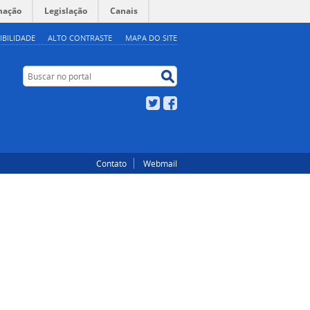
mação
Legislação
Canais
IBILIDADE
ALTO CONTRASTE
MAPA DO SITE
Buscar no portal
Buscar no portal
Twitter
Facebook
Contato
Webmail