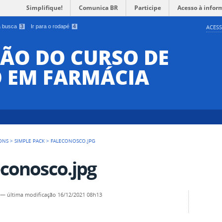
Simplifique!
Comunica BR
Participe
Acesso à infor
 a busca
3
Ir para o rodapé
4
ACESS
ÃO DO CURSO DE
 EM FARMÁCIA
ONS
>
SIMPLE PACK
>
FALECONOSCO.JPG
econosco.jpg
—
última modificação
16/12/2021 08h13