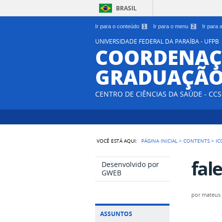
BRASIL
Ir para o conteúdo
1
Ir para o menu
2
Ir para
UNIVERSIDADE FEDERAL DA PARAÍBA - UFPB
COORDENAÇ
GRADUAÇÃO
CENTRO DE CIÊNCIAS DA SAÚDE - CCS
VOCÊ ESTÁ AQUI:
PÁGINA INICIAL
>
CONTENTS
>
IC
fal
Desenvolvido por
GWEB
por
mateus
ASSUNTOS