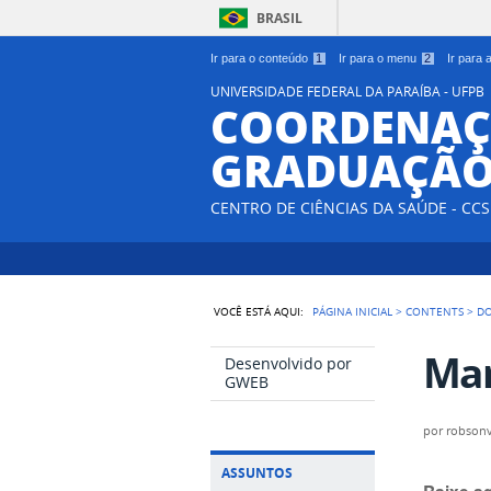
BRASIL
Ir para o conteúdo
1
Ir para o menu
2
Ir para
UNIVERSIDADE FEDERAL DA PARAÍBA - UFPB
COORDENAÇ
GRADUAÇÃO
CENTRO DE CIÊNCIAS DA SAÚDE - CCS
VOCÊ ESTÁ AQUI:
PÁGINA INICIAL
>
CONTENTS
>
D
Man
Desenvolvido por
GWEB
por
robson
ASSUNTOS