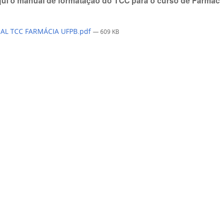
qui o manual de formatação do TCC para o curso de Farmác
L TCC FARMÁCIA UFPB.pdf
— 609 KB