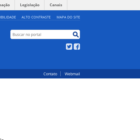
mação
Legislação
Canais
IBILIDADE
ALTO CONTRASTE
MAPA DO SITE
Buscar no portal
Buscar no portal
Twitter
Facebook
Contato
Webmail