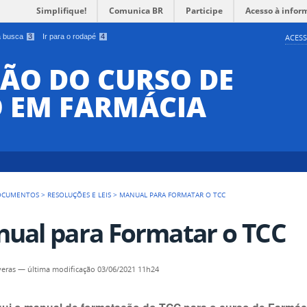
Simplifique!
Comunica BR
Participe
Acesso à infor
 a busca
3
Ir para o rodapé
4
ACESS
ÃO DO CURSO DE
 EM FARMÁCIA
OCUMENTOS
>
RESOLUÇÕES E LEIS
>
MANUAL PARA FORMATAR O TCC
ual para Formatar o TCC
veras
—
última modificação
03/06/2021 11h24