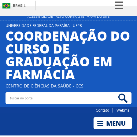
BRASIL
Simplifique!
ACESSIBILIDADE
ALTO CONTRASTE
MAPA DO SITE
Comunica BR
UNIVERSIDADE FEDERAL DA PARAÍBA - UFPB
COORDENAÇÃO DO
Participe
CURSO DE
Acesso à informação
GRADUAÇÃO EM
Legislação
Canais
FARMÁCIA
CENTRO DE CIÊNCIAS DA SAÚDE - CCS
Buscar no portal
Bus
Contato
Webmail