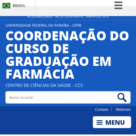
BRASIL
Simplifique!
ACESSIBILIDADE
ALTO CONTRASTE
MAPA DO SITE
Comunica BR
UNIVERSIDADE FEDERAL DA PARAÍBA - UFPB
COORDENAÇÃO DO
Participe
CURSO DE
Acesso à informação
GRADUAÇÃO EM
Legislação
Canais
FARMÁCIA
CENTRO DE CIÊNCIAS DA SAÚDE - CCS
Buscar no portal
Bus
Contato
Webmail