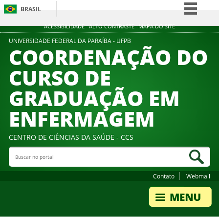
BRASIL
Simplifique!
ACESSIBILIDADE
ALTO CONTRASTE
MAPA DO SITE
Comunica BR
UNIVERSIDADE FEDERAL DA PARAÍBA - UFPB
COORDENAÇÃO DO
Participe
CURSO DE
Acesso à informação
GRADUAÇÃO EM
Legislação
Canais
ENFERMAGEM
CENTRO DE CIÊNCIAS DA SAÚDE - CCS
Buscar no portal
Bus
Contato
Webmail