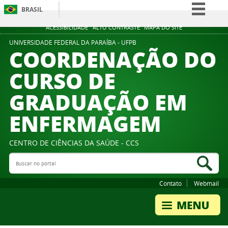
BRASIL
Simplifique!
ACESSIBILIDADE
ALTO CONTRASTE
MAPA DO SITE
Comunica BR
UNIVERSIDADE FEDERAL DA PARAÍBA - UFPB
COORDENAÇÃO DO
Participe
CURSO DE
Acesso à informação
GRADUAÇÃO EM
Legislação
Canais
ENFERMAGEM
CENTRO DE CIÊNCIAS DA SAÚDE - CCS
Buscar no portal
Bus
Contato
Webmail