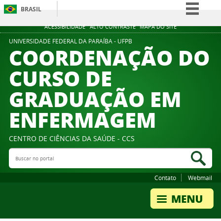
BRASIL
Simplifique!
ACESSIBILIDADE
ALTO CONTRASTE
MAPA DO SITE
Comunica BR
UNIVERSIDADE FEDERAL DA PARAÍBA - UFPB
COORDENAÇÃO DO
Participe
CURSO DE
Acesso à informação
GRADUAÇÃO EM
Legislação
Canais
ENFERMAGEM
CENTRO DE CIÊNCIAS DA SAÚDE - CCS
Buscar no portal
Bus
Contato
Webmail