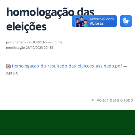
homologação das
eleições
por
Charleny - COORDENF
—
última
modificação
26/10/2023 20h33
homologacao_do_resultado_das_eleicoes_assinado.pdf
—
245 KB
Voltar para o topo