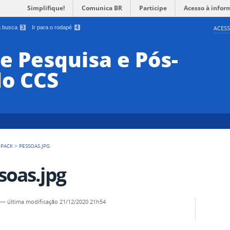
Simplifique!
Comunica BR
Participe
Acesso à infor
 a busca
3
Ir para o rodapé
4
ACESS
e Pesquisa e Pós-
o CCS
 PACK
>
PESSOAS.JPG
soas.jpg
—
última modificação
21/12/2020 21h54