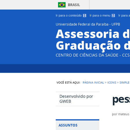
BRASIL
Ir para o conteúdo
1
Ir para o menu
2
Ir para
Universidade Federal da Paraíba - UFPB
Assessoria d
Graduação d
CENTRO DE CIÊNCIAS DA SAÚDE - CCS
VOCÊ ESTÁ AQUI:
PÁGINA INICIAL
>
ICONS
>
SIMPLE
pes
Desenvolvido por
GWEB
por
mateus
ASSUNTOS