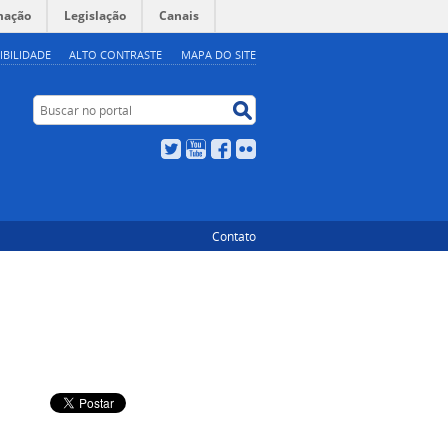
mação
Legislação
Canais
IBILIDADE
ALTO CONTRASTE
MAPA DO SITE
Buscar no portal
Buscar no portal
Twitter
YouTube
Facebook
Flickr
Contato