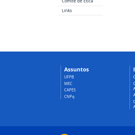
Comitê de Ética
Links
Assuntos
UFPB
MEC
A
CAPES
CNPq