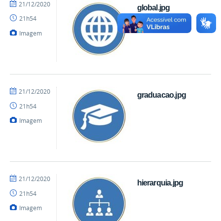
por
publicado
21/12/2020
global.jpg
mateus
21h54
Imagem
por
publicado
21/12/2020
graduacao.jpg
mateus
21h54
Imagem
por
publicado
21/12/2020
hierarquia.jpg
mateus
21h54
Imagem