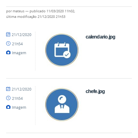
por
mateus
—
publicado
11/03/2020 11h02,
última modificação
21/12/2020 21h53
por
publicado
21/12/2020
calendario.jpg
mateus
21h54
Imagem
por
publicado
21/12/2020
chefe.jpg
mateus
21h54
Imagem