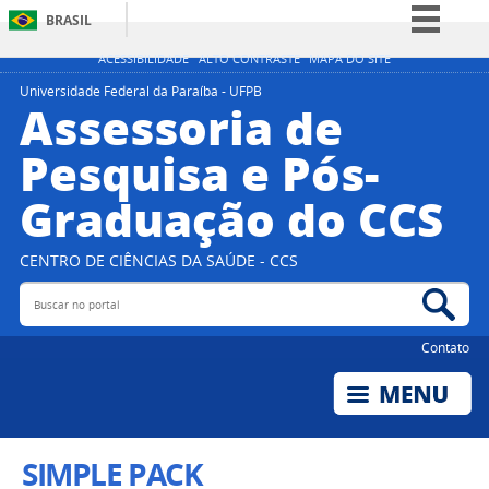
BRASIL
Simplifique!
ACESSIBILIDADE
ALTO CONTRASTE
MAPA DO SITE
Comunica BR
Universidade Federal da Paraíba - UFPB
Assessoria de
Participe
Pesquisa e Pós-
Acesso à informação
Graduação do CCS
Legislação
Canais
CENTRO DE CIÊNCIAS DA SAÚDE - CCS
Buscar no portal
Bus
Contato
SIMPLE PACK