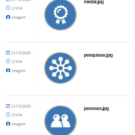
medal.jpg
mateus
21h54
Imagem
por
publicado
21/12/2020
pesquisas.jpg
mateus
21h54
Imagem
por
publicado
21/12/2020
pessoas.jpg
mateus
21h54
Imagem