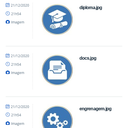
por
publicado
21/12/2020
diploma.jpg
mateus
21h54
Imagem
por
publicado
21/12/2020
docs.jpg
mateus
21h54
Imagem
por
publicado
21/12/2020
engrenagem.jpg
mateus
21h54
Imagem