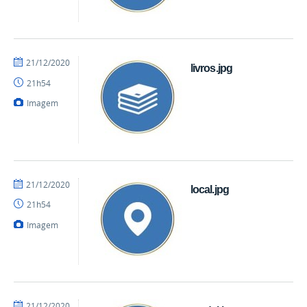
por
publicado
21/12/2020
livros.jpg
mateus
21h54
Imagem
por
publicado
21/12/2020
local.jpg
mateus
21h54
Imagem
por
publicado
21/12/2020