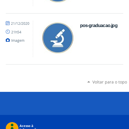
por
publicado
21/12/2020
pos-graduacao.jpg
mateus
21h54
Imagem
Voltar para o topo