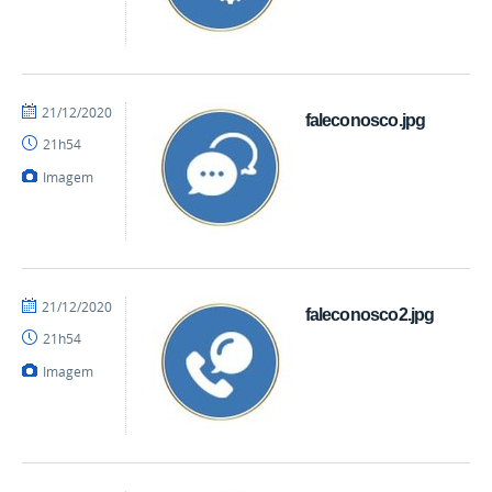
por
publicado
21/12/2020
faleconosco.jpg
mateus
21h54
Imagem
por
publicado
21/12/2020
faleconosco2.jpg
mateus
21h54
Imagem