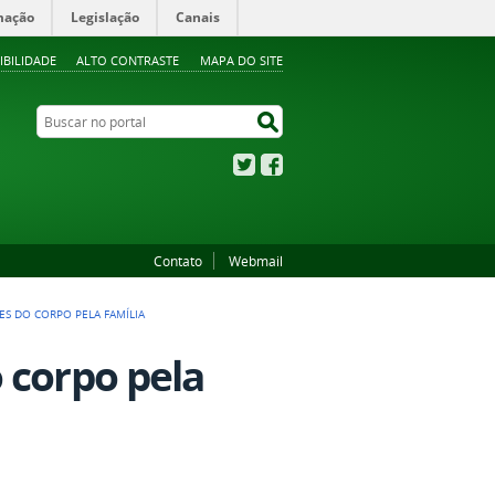
mação
Legislação
Canais
IBILIDADE
ALTO CONTRASTE
MAPA DO SITE
Buscar no portal
Buscar no portal
Twitter
Facebook
Contato
Webmail
S DO CORPO PELA FAMÍLIA
 corpo pela