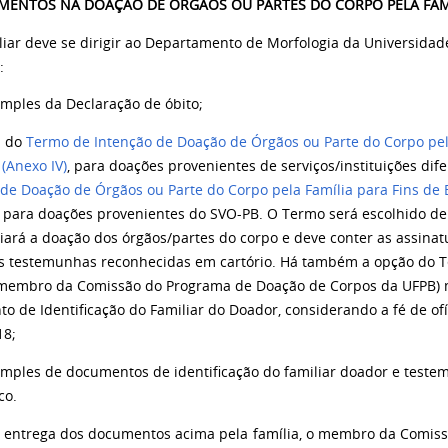
MENTOS NA DOAÇÃO DE ÓRGÃOS OU PARTES DO CORPO PELA FAM
iliar deve se dirigir ao Departamento de Morfologia da Universida
:
imples da Declaração de óbito;
a do
Termo de Intenção de Doação de Órgãos ou Parte do Corpo pela
(Anexo IV)
, para doações provenientes de serviços/instituições di
 de Doação de Órgãos ou Parte do Corpo pela Família para Fins de E
o para doações provenientes do SVO-PB. O Termo será escolhido de
iará a doação dos órgãos/partes do corpo e deve conter as assinatu
es testemunhas reconhecidas em cartório. Há também a opção do T
membro da Comissão do Programa de Doação de Corpos da UFPB)
 de Identificação do Familiar do Doador, considerando a fé de ofí
18;
simples de documentos de identificação do familiar doador e tes
co.
a entrega dos documentos acima pela família, o
membro da Comissã