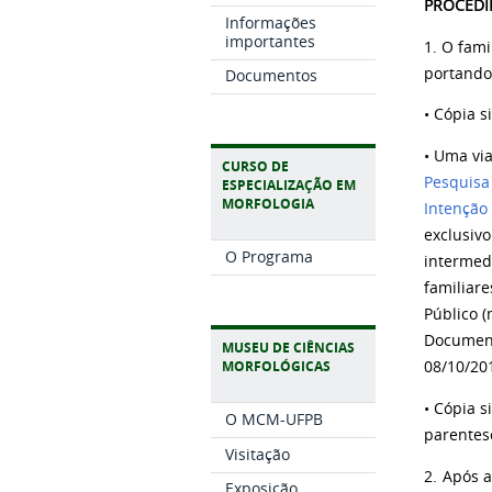
PROCEDI
Informações
importantes
1. O fam
portando
Documentos
• Cópia s
• Uma vi
CURSO DE
Pesquisa 
ESPECIALIZAÇÃO EM
MORFOLOGIA
Intenção
exclusiv
O Programa
intermed
familiar
Público (
Documento
MUSEU DE CIÊNCIAS
MORFOLÓGICAS
08/10/20
• Cópia 
O MCM-UFPB
parentes
Visitação
2. Após 
Exposição