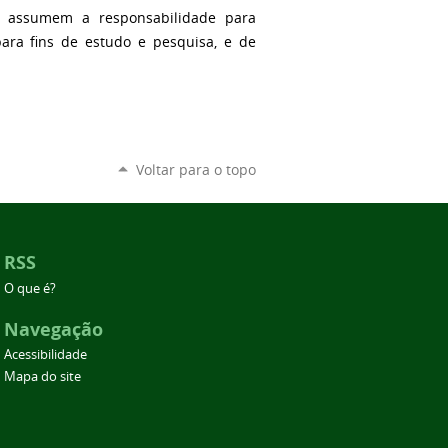
, assumem a responsabilidade para
para fins de estudo e pesquisa, e de
Voltar para o topo
RSS
O que é?
Navegação
Acessibilidade
Mapa do site