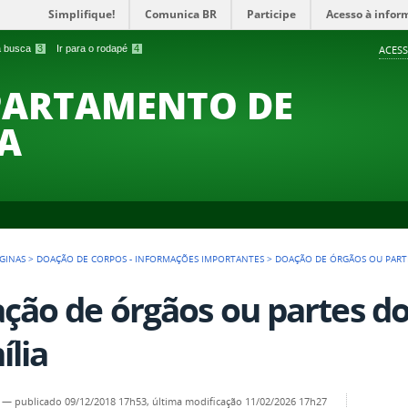
Simplifique!
Comunica BR
Participe
Acesso à infor
 a busca
3
Ir para o rodapé
4
ACESS
PARTAMENTO DE
A
GINAS
>
DOAÇÃO DE CORPOS - INFORMAÇÕES IMPORTANTES
>
DOAÇÃO DE ÓRGÃOS OU PARTE
ção de órgãos ou partes do
ília
—
publicado
09/12/2018 17h53,
última modificação
11/02/2026 17h27