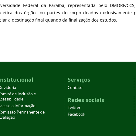
iversidade Federal da Paraíba, representada pelo DMORF/CCS
ão ética dos órgãos ou partes do corpo doados exclusivamente 
iar a destinação final quando da finalização dos estudos.
Institucional
Serviços
Ouvidoria
Contato
Comitê de Inclusão e
Redes sociais
cessibilidade
Acesso a Informação
Twitter
Comissão Permanente de
Facebook
Avaliação