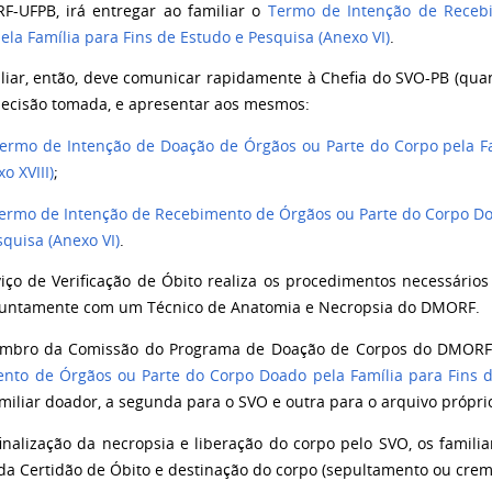
-UFPB, irá entregar ao familiar o
Termo de Intenção de Receb
la Família para Fins de Estudo e Pesquisa (Anexo VI)
.
iliar, então, deve comunicar rapidamente à Chefia do SVO-PB (quan
decisão tomada, e apresentar aos mesmos:
ermo de Intenção de Doação de Órgãos ou Parte do Corpo pela Fa
o XVIII)
;
ermo de Intenção de Recebimento de Órgãos ou Parte do Corpo Doa
squisa (Anexo VI)
.
viço de Verificação de Óbito realiza os procedimentos necessários
juntamente com um Técnico de Anatomia e Necropsia do DMORF.
mbro da Comissão do Programa de Doação de Corpos do DMORF
nto de Órgãos ou Parte do Corpo Doado pela Família para Fins de
amiliar doador, a segunda para o SVO e outra para o arquivo própr
finalização da necropsia e liberação do corpo pelo SVO, os famil
da Certidão de Óbito e destinação do corpo (sepultamento ou crem