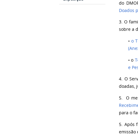
do DMORF
Doados pe
3. O fam
sobre a 
•
o T
(Anex
• o
T
e Pe
4. O Ser
doadas, 
5.
O me
Recebime
para o f
5. Após 
emissão 