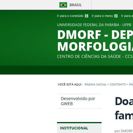
BRASIL
Ir para o conteúdo
1
Ir para o menu
2
Ir para
UNIVERSIDADE FEDERAL DA PARAÍBA - UFPB
DMORF - DE
MORFOLOGI
CENTRO DE CIÊNCIAS DA SAÚDE - CCS
VOCÊ ESTÁ AQUI:
PÁGINA INICIAL
>
CONTENTS
>
PÁ
Doa
Desenvolvido por
GWEB
fam
INSTITUCIONAL
por
DMORF