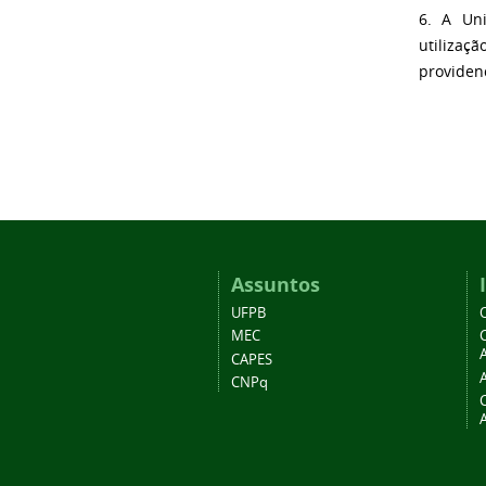
6. A Un
utilizaç
providenc
Assuntos
UFPB
MEC
A
CAPES
CNPq