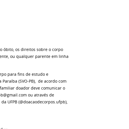
o óbito, os direitos sobre o corpo
vente, ou qualquer parente em linha
orpo
para fins de estudo e
a Paraíba (SVO-PB),
de acordo com
o familiar doador deve comunicar o
fpb@gmail.com ou através de
s da UFPB (@doacaodecorpos.ufpb),