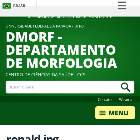
BRASIL
Simplifique!
ACESSIBILIDADE
ALTO CONTRASTE
MAPA DO SITE
Comunica BR
UNIVERSIDADE FEDERAL DA PARAÍBA - UFPB
DMORF -
Participe
DEPARTAMENTO
Acesso à informação
DE MORFOLOGIA
Legislação
Canais
CENTRO DE CIÊNCIAS DA SAÚDE - CCS
Buscar no portal
Bus
Contato
Webmail
ronald.jpg