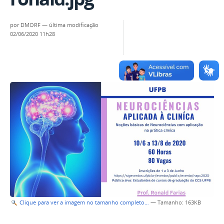
por
DMORF
—
última modificação
02/06/2020 11h28
Clique para ver a imagem no tamanho completo…
—
Tamanho
: 163KB