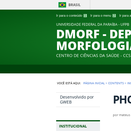
BRASIL
Ir para o conteúdo
1
Ir para o menu
2
Ir para
UNIVERSIDADE FEDERAL DA PARAÍBA - UFPB
DMORF - DE
MORFOLOGI
CENTRO DE CIÊNCIAS DA SAÚDE - CCS
VOCÊ ESTÁ AQUI:
PÁGINA INICIAL
>
CONTENTS
>
IM
PHO
Desenvolvido por
GWEB
por
mateus
INSTITUCIONAL