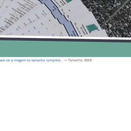
para ver a imagem no tamanho completo…
—
Tamanho
: 90KB