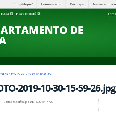
Simplifique!
Comunica BR
Participe
Acesso à infor
 a busca
3
Ir para o rodapé
4
ACESS
PARTAMENTO DE
A
AGENS
>
PHOTO-2019-10-30-15-59-26.JPG
TO-2019-10-30-15-59-26.jpg
—
última modificação
01/11/2019 14h22