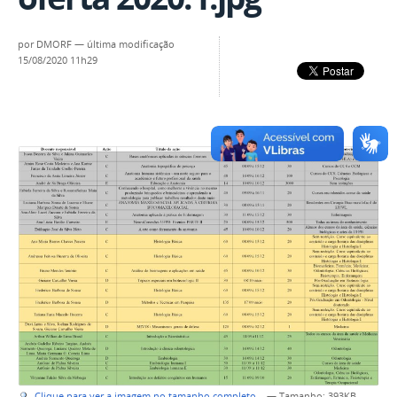
por
DMORF
—
última modificação
15/08/2020 11h29
Clique para ver a imagem no tamanho completo…
—
Tamanho
: 393KB