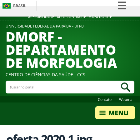
BRASIL
Simplifique!
ACESSIBILIDADE
ALTO CONTRASTE
MAPA DO SITE
Comunica BR
UNIVERSIDADE FEDERAL DA PARAÍBA - UFPB
DMORF -
Participe
DEPARTAMENTO
Acesso à informação
DE MORFOLOGIA
Legislação
Canais
CENTRO DE CIÊNCIAS DA SAÚDE - CCS
Buscar no portal
Bus
Contato
Webmail
oferta 2020.1.jpg