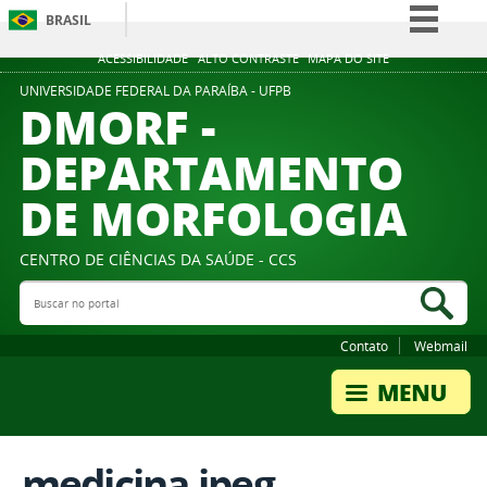
BRASIL
Simplifique!
ACESSIBILIDADE
ALTO CONTRASTE
MAPA DO SITE
Comunica BR
UNIVERSIDADE FEDERAL DA PARAÍBA - UFPB
DMORF -
Participe
DEPARTAMENTO
Acesso à informação
DE MORFOLOGIA
Legislação
Canais
CENTRO DE CIÊNCIAS DA SAÚDE - CCS
Buscar no portal
Bus
Contato
Webmail
medicina.jpeg