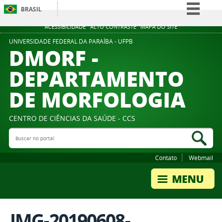
BRASIL
Simplifique!
ACESSIBILIDADE
ALTO CONTRASTE
MAPA DO SITE
Comunica BR
UNIVERSIDADE FEDERAL DA PARAÍBA - UFPB
DMORF -
Participe
DEPARTAMENTO
Acesso à informação
DE MORFOLOGIA
Legislação
Canais
CENTRO DE CIÊNCIAS DA SAÚDE - CCS
Buscar no portal
Bus
Contato
Webmail
IMG-20190608-