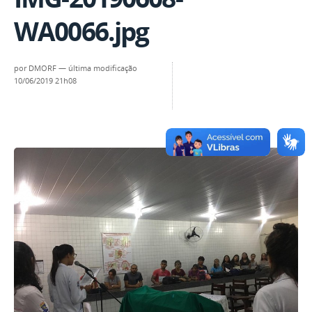
WA0066.jpg
por
DMORF
—
última modificação
10/06/2019 21h08