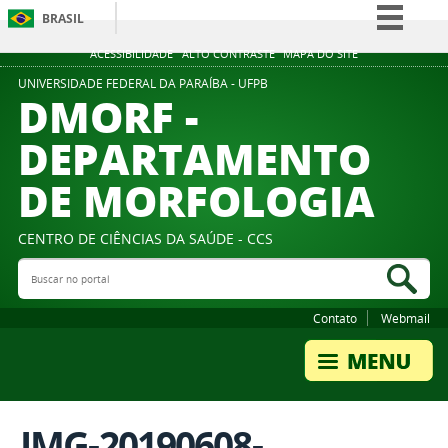
BRASIL
Simplifique!
ACESSIBILIDADE
ALTO CONTRASTE
MAPA DO SITE
Comunica BR
UNIVERSIDADE FEDERAL DA PARAÍBA - UFPB
DMORF -
Participe
DEPARTAMENTO
Acesso à informação
DE MORFOLOGIA
Legislação
Canais
CENTRO DE CIÊNCIAS DA SAÚDE - CCS
Buscar no portal
Bus
Contato
Webmail
IMG-20190608-