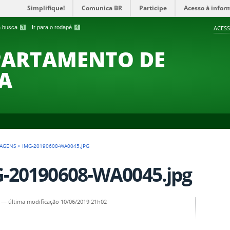
Simplifique!
Comunica BR
Participe
Acesso à infor
 a busca
3
Ir para o rodapé
4
ACESS
PARTAMENTO DE
A
AGENS
>
IMG-20190608-WA0045.JPG
-20190608-WA0045.jpg
—
última modificação
10/06/2019 21h02