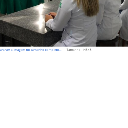
para ver a imagem no tamanho completo…
—
Tamanho
: 145KB