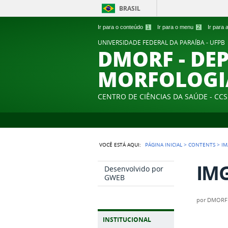
BRASIL
Ir para o conteúdo
1
Ir para o menu
2
Ir para
UNIVERSIDADE FEDERAL DA PARAÍBA - UFPB
DMORF - DE
MORFOLOGI
CENTRO DE CIÊNCIAS DA SAÚDE - CCS
VOCÊ ESTÁ AQUI:
PÁGINA INICIAL
>
CONTENTS
>
IM
IMG
Desenvolvido por
GWEB
por
DMORF
INSTITUCIONAL