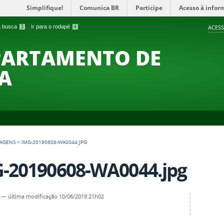
Simplifique!
Comunica BR
Participe
Acesso à infor
 a busca
3
Ir para o rodapé
4
ACESS
PARTAMENTO DE
A
AGENS
>
IMG-20190608-WA0044.JPG
-20190608-WA0044.jpg
—
última modificação
10/06/2019 21h02