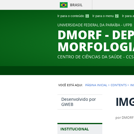
BRASIL
Ir para o conteúdo
1
Ir para o menu
2
Ir para
UNIVERSIDADE FEDERAL DA PARAÍBA - UFPB
DMORF - DE
MORFOLOGI
CENTRO DE CIÊNCIAS DA SAÚDE - CCS
VOCÊ ESTÁ AQUI:
PÁGINA INICIAL
>
CONTENTS
>
IM
IMG
Desenvolvido por
GWEB
por
DMORF
INSTITUCIONAL