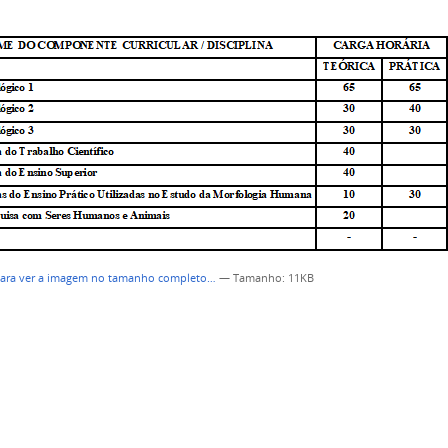
para ver a imagem no tamanho completo…
—
Tamanho
: 11KB