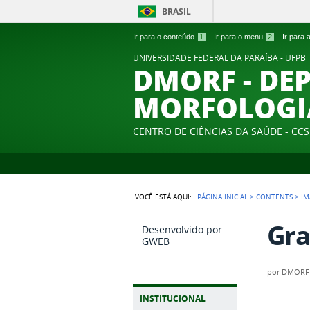
BRASIL
Ir para o conteúdo
1
Ir para o menu
2
Ir para
UNIVERSIDADE FEDERAL DA PARAÍBA - UFPB
DMORF - DE
MORFOLOGI
CENTRO DE CIÊNCIAS DA SAÚDE - CCS
VOCÊ ESTÁ AQUI:
PÁGINA INICIAL
>
CONTENTS
>
IM
Gra
Desenvolvido por
GWEB
por
DMORF
INSTITUCIONAL