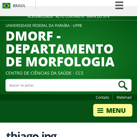
BRASIL
Simplifique!
ACESSIBILIDADE
ALTO CONTRASTE
MAPA DO SITE
Comunica BR
UNIVERSIDADE FEDERAL DA PARAÍBA - UFPB
DMORF -
Participe
DEPARTAMENTO
Acesso à informação
DE MORFOLOGIA
Legislação
Canais
CENTRO DE CIÊNCIAS DA SAÚDE - CCS
Buscar no portal
Bus
Contato
Webmail
thiago.jpg