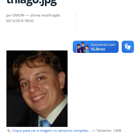
por
DMORF
—
última modificação
03/12/2018 18h32
Clique para ver a imagem no tamanho completo…
—
Tamanho
: 13KB