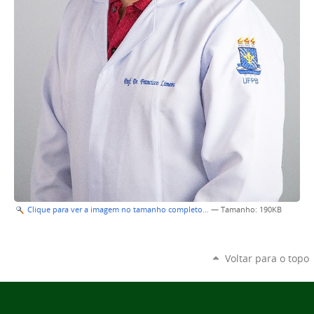
Clique para ver a imagem no tamanho completo…
—
Tamanho
: 190KB
Voltar para o topo