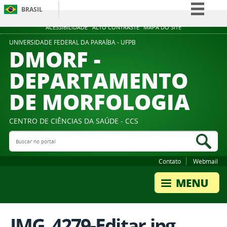
BRASIL
Simplifique!
ACESSIBILIDADE
ALTO CONTRASTE
MAPA DO SITE
Comunica BR
UNIVERSIDADE FEDERAL DA PARAÍBA - UFPB
DMORF -
Participe
DEPARTAMENTO
Acesso à informação
DE MORFOLOGIA
Legislação
Canais
CENTRO DE CIÊNCIAS DA SAÚDE - CCS
Buscar no portal
Bus
Contato
Webmail
IMG_4279-Editar.jpg