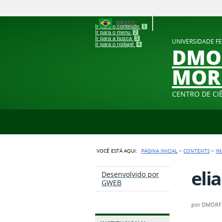
BRASIL
Ir para o conteúdo
1
Ir para o menu
2
Ir para a busca
3
UNIVERSIDADE FE
Ir para o rodapé
4
DMOR
MOR
CENTRO DE CIÊ
VOCÊ ESTÁ AQUI:
PÁGINA INICIAL
>
CONTENTS
>
IM
eli
Desenvolvido por
GWEB
por
DMORF