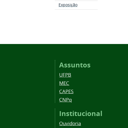
Exposição
Assuntos
UFPB
MEC
CAPES
CNPq
Institucional
Ouvidoria