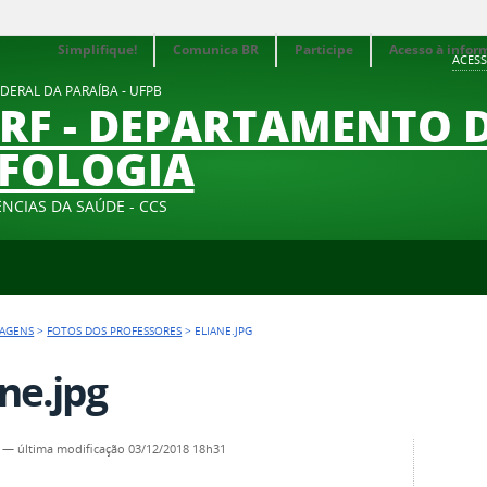
Simplifique!
Comunica BR
Participe
Acesso à infor
ACESS
DERAL DA PARAÍBA - UFPB
F - DEPARTAMENTO 
FOLOGIA
NCIAS DA SAÚDE - CCS
AGENS
>
FOTOS DOS PROFESSORES
>
ELIANE.JPG
ane.jpg
—
última modificação
03/12/2018 18h31