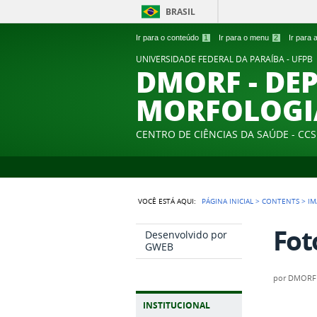
BRASIL
Ir para o conteúdo
1
Ir para o menu
2
Ir para
UNIVERSIDADE FEDERAL DA PARAÍBA - UFPB
DMORF - DE
MORFOLOGI
CENTRO DE CIÊNCIAS DA SAÚDE - CCS
VOCÊ ESTÁ AQUI:
PÁGINA INICIAL
>
CONTENTS
>
IM
Fot
Desenvolvido por
GWEB
por
DMORF
INSTITUCIONAL