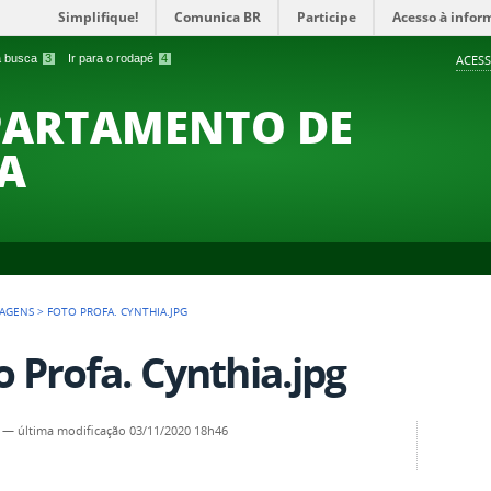
Simplifique!
Comunica BR
Participe
Acesso à infor
 a busca
3
Ir para o rodapé
4
ACESS
PARTAMENTO DE
A
AGENS
>
FOTO PROFA. CYNTHIA.JPG
o Profa. Cynthia.jpg
—
última modificação
03/11/2020 18h46