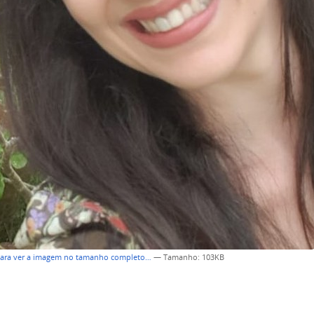
para ver a imagem no tamanho completo…
—
Tamanho
: 103KB