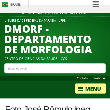
BRASIL
Simplifique!
ACESSIBILIDADE
ALTO CONTRASTE
MAPA DO SITE
Comunica BR
UNIVERSIDADE FEDERAL DA PARAÍBA - UFPB
DMORF -
Participe
DEPARTAMENTO
Acesso à informação
DE MORFOLOGIA
Legislação
Canais
CENTRO DE CIÊNCIAS DA SAÚDE - CCS
Buscar no portal
Bus
Contato
Webmail
Foto José Rômulo.jpeg