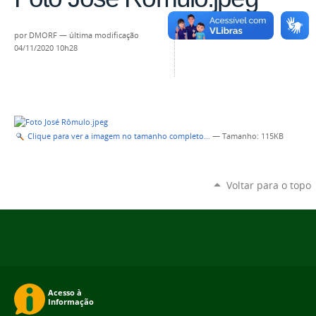
por
DMORF
—
última modificação
04/11/2020 10h28
Clique para ver a imagem no tamanho completo…
—
Tamanho
: 115KB
Voltar para o topo